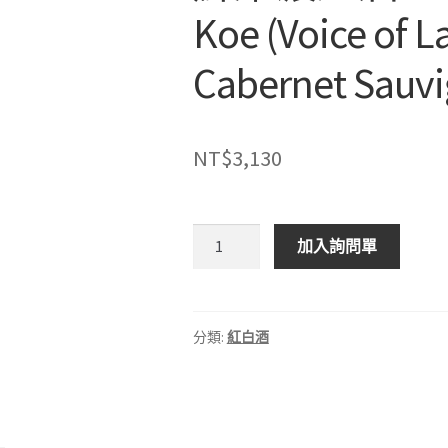
Koe (Voice of L
Cabernet Sauv
NT$
3,130
加
加入詢問單
州
Kanpai
麒
麟
分類:
紅白酒
土
之
韻
卡