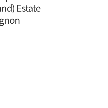
and) Estate
ignon