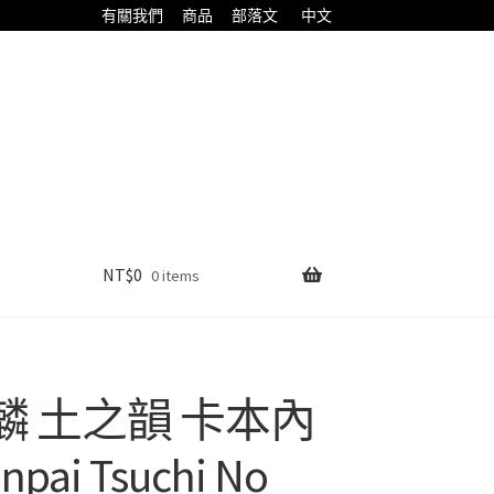
有關我們
商品
部落文
中文
NT$
0
0 items
麒麟 土之韻 卡本內
i Tsuchi No