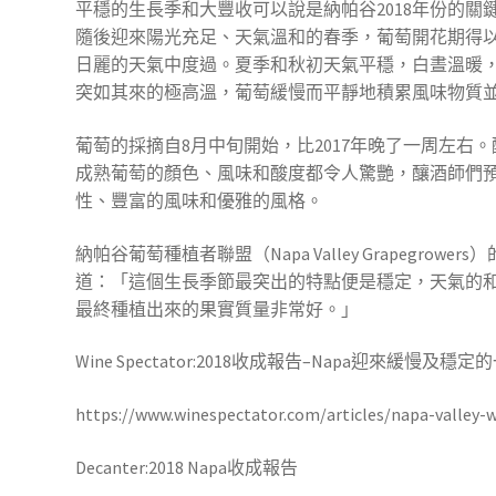
平穩的生長季和大豐收可以說是納帕谷2018年份的關
量
隨後迎來陽光充足、天氣溫和的春季，葡萄開花期得
日麗的天氣中度過。夏季和秋初天氣平穩，白晝溫暖
突如其來的極高溫，葡萄緩慢而平靜地積累風味物質
葡萄的採摘自8月中旬開始，比2017年晚了一周左右
成熟葡萄的顏色、風味和酸度都令人驚艷，釀酒師們
性、豐富的風味和優雅的風格。
納帕谷葡萄種植者聯盟（Napa Valley Grapegrowers
道：「這個生長季節最突出的特點便是穩定，天氣的
最終種植出來的果實質量非常好。」
Wine Spectator:2018收成報告–Napa迎來緩慢及穩定
https://www.winespectator.com/articles/napa-valley-
Decanter:2018 Napa收成報告