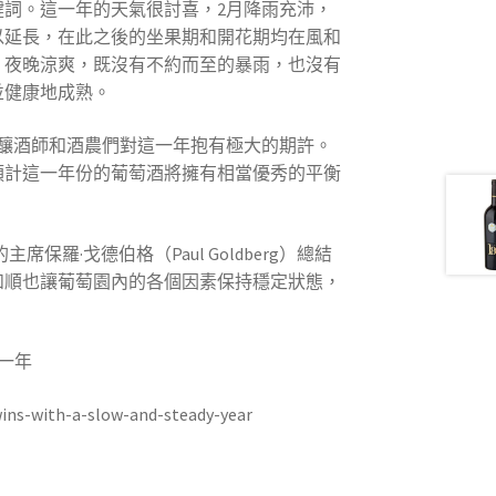
鍵詞。這一年的天氣很討喜，2月降雨充沛，
以延長，在此之後的坐果期和開花期均在風和
，夜晚涼爽，既沒有不約而至的暴雨，也沒有
並健康地成熟。
。釀酒師和酒農們對這一年抱有極大的期許。
預計這一年份的葡萄酒將擁有相當優秀的平衡
）的主席保羅·戈德伯格（Paul Goldberg）總結
和順也讓葡萄園內的各個因素保持穩定狀態，
的一年
wins-with-a-slow-and-steady-year