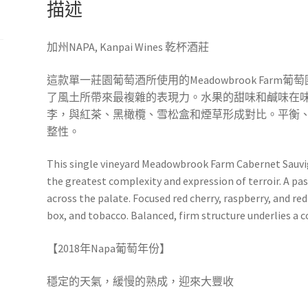
描述
本
內
蘇
加州NAPA, Kanpai Wines 乾杯酒莊
維
濃
這款單一莊園葡萄酒所使用的Meadowbrook Far
紅
了風土所帶來最複雜的表現力。水果的甜味和鹹味在
酒
李，與紅茶、黑橄欖、雪松盒和煙草形成對比。平衡
Kanpai
整性。
Tsuchi
No
This single vineyard Meadowbrook Farm Cabernet Sauvi
Koe
the greatest complexity and expression of terroir. A pas
(Voice
across the palate. Focused red cherry, raspberry, and red
of
box, and tobacco. Balanced, firm structure underlies a 
Land)
【2018年Napa葡萄年份】
Estate
Cabernet
穩定的天氣，緩慢的熟成，迎來大豐收
Sauvignon
數