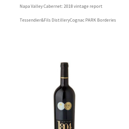
Napa Valley Cabernet: 2018 vintage report
Tessendier&Fils DistilleryCognac PARK Borderies