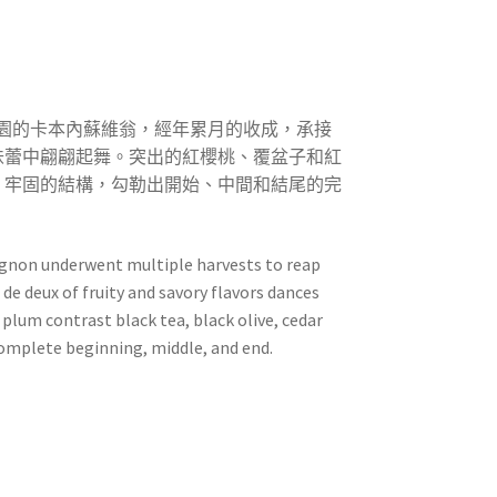
m葡萄園的卡本內蘇維翁，經年累月的收成，承接
味蕾中翩翩起舞。突出的紅櫻桃、覆盆子和紅
、牢固的結構，勾勒出開始、中間和結尾的完
gnon underwent multiple harvests to reap
 de deux of fruity and savory flavors dances
 plum contrast black tea, black olive, cedar
complete beginning, middle, and end.