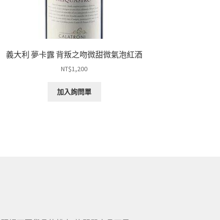
義大利 夢卡露 背叛之吻微甜微氣泡紅酒
NT$
1,200
加入詢問單