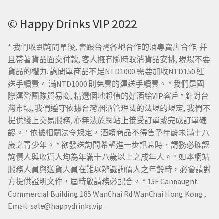
© Happy Drinks VIP 2022
* 我們收到詢問單後, 會跟台灣各地合作的酒專賣店合作, 并
且帶著貨品面交付款, 客人擁有隨時取消貨品安排, 現場不要
貨品的權力. 詢問單商品不足NTD1000 需要加收NTD150 運
送手續費。 滿NTD1000 則免費的運送手續費。 * 我們是國
際運營團隊貿易商, 精選個地超值的好酒給VIP客戶 * 針對台
灣市場, 我們遵守依據台灣烟酒管理法的法規的規定, 我們不
提供綫上交易服務, 亦無法於網站上接受訂單或完成訂單確
認。 * 依據相關法令規定，酒類商品不得售予年齡未滿十八
歲之青少年。 * 欲發送詢問希望進一步訊息時，請務必確認
詢價人與收貨人均為年滿十八歲以上之成年人。 * 如本網站
服務人員與送貨人員在難以辨識詢價人之年齡時，必會請對
方提供證明文件，屆時敬請務必配合。 * 15F Cannaught
Commercial Building 185 WanChai Rd WanChai Hong Kong ,
Email: sale@happydrinks.vip