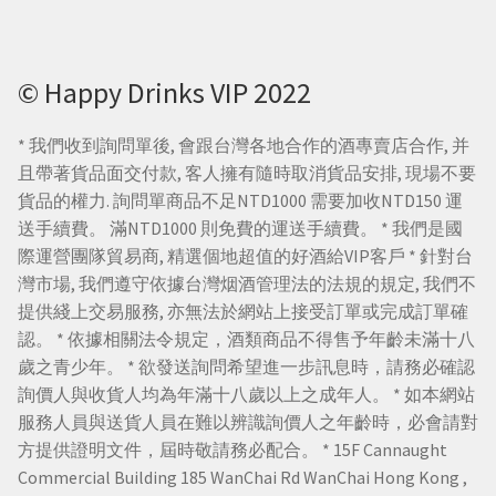
© Happy Drinks VIP 2022
* 我們收到詢問單後, 會跟台灣各地合作的酒專賣店合作, 并
且帶著貨品面交付款, 客人擁有隨時取消貨品安排, 現場不要
貨品的權力. 詢問單商品不足NTD1000 需要加收NTD150 運
送手續費。 滿NTD1000 則免費的運送手續費。 * 我們是國
際運營團隊貿易商, 精選個地超值的好酒給VIP客戶 * 針對台
灣市場, 我們遵守依據台灣烟酒管理法的法規的規定, 我們不
提供綫上交易服務, 亦無法於網站上接受訂單或完成訂單確
認。 * 依據相關法令規定，酒類商品不得售予年齡未滿十八
歲之青少年。 * 欲發送詢問希望進一步訊息時，請務必確認
詢價人與收貨人均為年滿十八歲以上之成年人。 * 如本網站
服務人員與送貨人員在難以辨識詢價人之年齡時，必會請對
方提供證明文件，屆時敬請務必配合。 * 15F Cannaught
Commercial Building 185 WanChai Rd WanChai Hong Kong ,