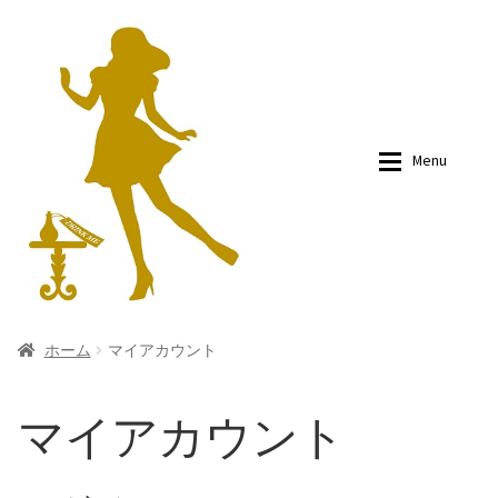
ナ
コ
ビ
ン
ゲ
テ
ー
ン
シ
ツ
Menu
ョ
へ
ン
ス
へ
キ
ス
ッ
キ
プ
ッ
プ
ホーム
ホーム
ホーム
マイアカウント
カート
カート
マイアカウント
ショップ
ショップ