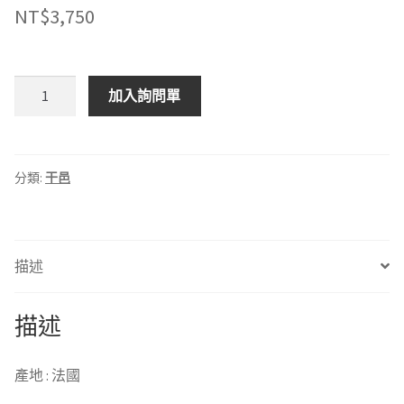
NT$
3,750
Cognac-
加入詢問單
PARK-
Borderies
數
量
分類:
干邑
描述
描述
產地 : 法國