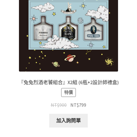
『兔兔烈酒老饕組合』X2組 (6瓶+2設計師禮盒)
特價
NT$
900
NT$
799
加入詢問單