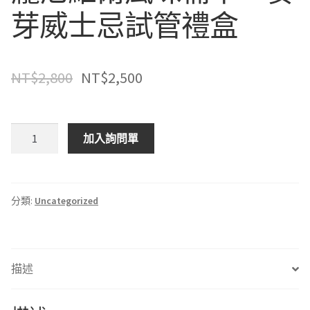
芽威士忌試管禮盒
NT$
2,800
NT$
2,500
龐
加入詢問單
尼
維
爾
風
分類:
Uncategorized
味
桶
單
描述
一
麥
芽