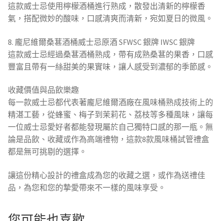
這款威士忌使用檸檬酒桶進行熟成，散發出清新的檸檬香
氣，搭配微妙的酸味，口感清爽而清新，宛如夏日的微風。
8. 龐尼維爾桑葚酒桶威士忌原酒 SFWSC 銀牌 IWSC 銀牌
這款威士忌經過桑葚酒桶熟成，帶有成熟桑葚的果香，口感
豐富且帶有一絲甜美的果實味，讓人感受到濃郁的季節感。
收藏價值與品飲樂趣
每一款威士忌都代表著龐尼維爾酒廠在風味桶熟成技術上的
精湛工藝，從蜂蜜、梅子到茉莉花、荔枝等多種風味，讓每
一位威士忌愛好者都能發現屬於自己獨特口感的那一瓶。無
論是品飲、收藏或作為高端禮物，這款8款風味桶試管禮盒
都是無可挑剔的選擇。
讓這份精心設計的禮盒成為您的收藏之選，或作為送禮佳
品，為您和您的摯愛帶來不一樣的風味享受。
您可能也喜歡…