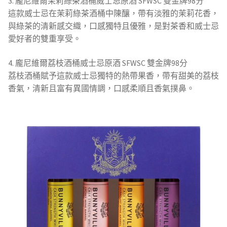
3. 龐尼維爾茉莉綠茶酒桶威士忌原酒 SFWSC 雙金牌98分
這款威士忌在茉莉綠茶酒桶中陳釀，帶有淡雅的茉莉花香，
與綠茶的清新感交織，口感獨特且優雅，是對茶香和威士忌
愛好者的雙重享受。
4. 龐尼維爾荔枝酒桶威士忌原酒 SFWSC 雙金牌98分
荔枝酒桶賦予這款威士忌獨特的熱帶果香，帶有甜美的荔枝
香氣，清新且富有異國情調，口感柔順且香氣撲鼻。