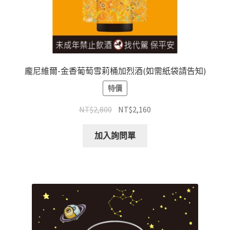
龐尼維爾-金香葡萄雪莉桶加烈酒(如需紙袋請告知)
特價
NT$
2,800
NT$
2,160
加入詢問單