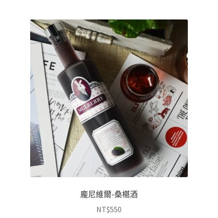
龐尼維爾-桑椹酒
NT$
550