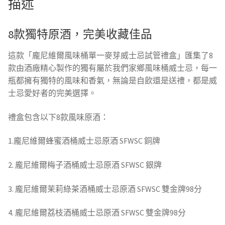
描述
威
士
8款獨特原酒，完美收藏佳品
忌
試
這款「龐尼維爾風味桶單一麥芽威士忌試管禮盒」匯集了8
管
款由酒廠精心製作的獨有屬於我們家鄉風味桶威士忌，每一
禮
瓶都擁有獨特的風味和香氣，無論是自飲還是送禮，都是威
盒
士忌愛好者的完美選擇。
數
量
禮盒包含以下8款風味原酒：
1.龐尼維爾蜂蜜酒桶威士忌原酒 SFWSC 銅牌
2. 龐尼維爾梅子酒桶威士忌原酒 SFWSC 銀牌
3. 龐尼維爾茉莉綠茶酒桶威士忌原酒 SFWSC 雙金牌98分
4. 龐尼維爾荔枝酒桶威士忌原酒 SFWSC 雙金牌98分