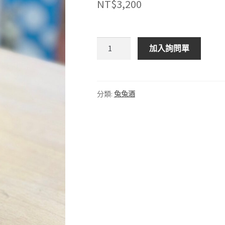
NT$
3,200
龐
加入詢問單
尼
維
爾
威
分類:
兔兔酒
士
忌-
蜂
蜜
酒
桶
原
酒
數
量