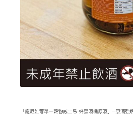
「龐尼維爾單一穀物威士忌-蜂蜜酒桶原酒」─原酒強度：54