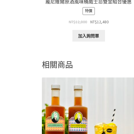
龐尼維爾原酒風味桶威士忌雙金組合優惠
特價
NT$
12,800
NT$
12,480
加入詢問單
相關商品