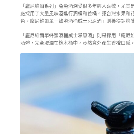
「龐尼維爾系列」兔兔酒深受很多年輕人喜歡，尤其
廠採用了大量風味酒進行潤桶和養桶。讓台灣水果和
色。龐尼維爾單一蜂蜜酒桶威士忌原酒」則獲得銅牌
「龐尼維爾單蜂蜜酒桶威士忌原酒」則是採用「龐尼
酒體，完全浸潤在橡木桶中，竟然意外產生香橙口感