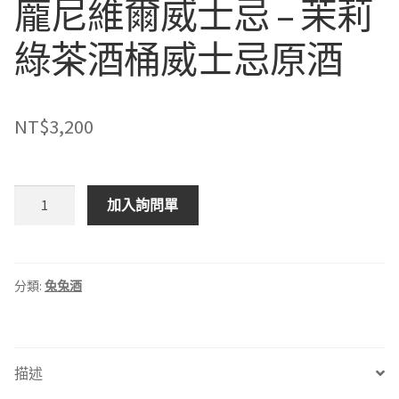
龐尼維爾威士忌 – 茉莉
綠茶酒桶威士忌原酒
NT$
3,200
龐
加入詢問單
尼
維
爾
威
分類:
兔兔酒
士
忌
-
描述
茉
莉