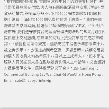
* 我們收到詢問單後, 會跟台灣各地合作的酒專賣店合作, 并
且帶著貨品面交付款, 客人擁有隨時取消貨品安排, 現場不要
貨品的權力. 詢問單商品不足NTD1000 需要加收NTD150 運
送手續費。 滿NTD1000 則免費的運送手續費。 * 我們是國
際運營團隊貿易商, 精選個地超值的好酒給VIP客戶 * 針對台
灣市場, 我們遵守依據台灣烟酒管理法的法規的規定, 我們不
提供綫上交易服務, 亦無法於網站上接受訂單或完成訂單確
認。 * 依據相關法令規定，酒類商品不得售予年齡未滿十八
歲之青少年。 * 欲發送詢問希望進一步訊息時，請務必確認
詢價人與收貨人均為年滿十八歲以上之成年人。 * 如本網站
服務人員與送貨人員在難以辨識詢價人之年齡時，必會請對
方提供證明文件，屆時敬請務必配合。 * 15F Cannaught
Commercial Building 185 WanChai Rd WanChai Hong Kong ,
Email: sale@happydrinks.vip