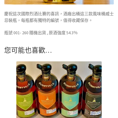
慶祝這次國際烈酒比賽的喜訊，酒廠出桶這三款風味桶威士
忌裝瓶，每瓶都有獨特的編號，值得收藏保存。
瓶號 001- 260 隨機出貨 , 原酒強度 54.3％
您可能也喜歡…