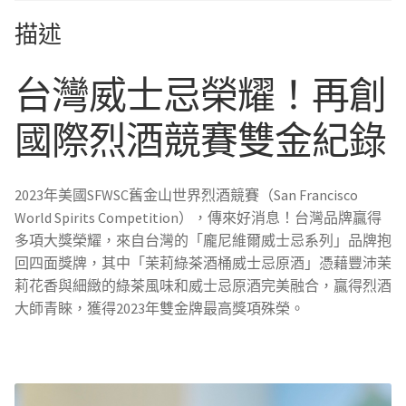
綠
描述
茶
酒
台灣威士忌榮耀！再創
桶
威
國際烈酒競賽雙金紀錄
士
忌
原
2023年美國SFWSC舊金山世界烈酒競賽（San Francisco
酒
World Spirits Competition），傳來好消息！台灣品牌贏得
數
多項大獎榮耀，來自台灣的「龐尼維爾威士忌系列」品牌抱
量
回四面獎牌，其中「茉莉綠茶酒桶威士忌原酒」憑藉豐沛茉
莉花香與細緻的綠茶風味和威士忌原酒完美融合，贏得烈酒
大師青睞，獲得2023年雙金牌最高獎項殊榮。