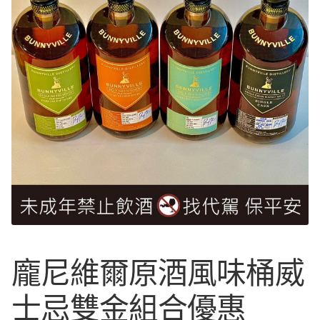
Expan
中文
中文
中文
English
日本語
한국어
Français
龐尼維爾原酒風味桶威
士忌雙金組合優惠