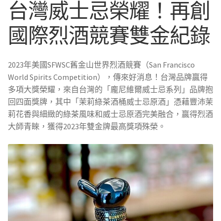
台灣威士忌榮耀！再創
金
組
國際烈酒競賽雙金紀錄
合
優
惠
2023年美國SFWSC舊金山世界烈酒競賽（San Francisco
數
World Spirits Competition），傳來好消息！台灣品牌贏得
量
多項大獎榮耀，來自台灣的「龐尼維爾威士忌系列」品牌抱
回四面獎牌，其中「茉莉綠茶酒桶威士忌原酒」憑藉豐沛茉
莉花香與細緻的綠茶風味和威士忌原酒完美融合，贏得烈酒
大師青睞，獲得2023年雙金牌最高獎項殊榮。