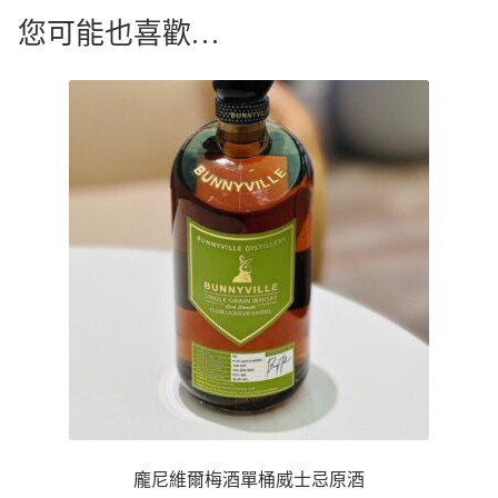
您可能也喜歡…
龐尼維爾梅酒單桶威士忌原酒