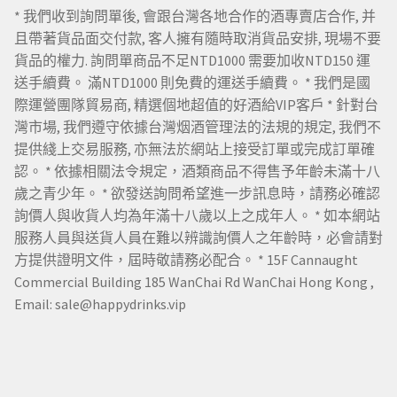
* 我們收到詢問單後, 會跟台灣各地合作的酒專賣店合作, 并
且帶著貨品面交付款, 客人擁有隨時取消貨品安排, 現場不要
貨品的權力. 詢問單商品不足NTD1000 需要加收NTD150 運
送手續費。 滿NTD1000 則免費的運送手續費。 * 我們是國
際運營團隊貿易商, 精選個地超值的好酒給VIP客戶 * 針對台
灣市場, 我們遵守依據台灣烟酒管理法的法規的規定, 我們不
提供綫上交易服務, 亦無法於網站上接受訂單或完成訂單確
認。 * 依據相關法令規定，酒類商品不得售予年齡未滿十八
歲之青少年。 * 欲發送詢問希望進一步訊息時，請務必確認
詢價人與收貨人均為年滿十八歲以上之成年人。 * 如本網站
服務人員與送貨人員在難以辨識詢價人之年齡時，必會請對
方提供證明文件，屆時敬請務必配合。 * 15F Cannaught
Commercial Building 185 WanChai Rd WanChai Hong Kong ,
Email: sale@happydrinks.vip