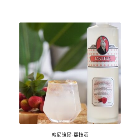
龐尼維爾-荔枝酒