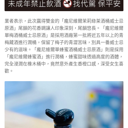
業者表示，此次贏得雙金的「龐尼維爾茉莉綠茶酒桶威士忌
原酒」尾韻的花香調讓人印象深刻，尾韻悠長。「龐尼維爾
單梅酒桶威士忌原酒」是採用酒廠第一批將近五年以上的青
梅藏酒進行潤桶，保留了梅子的青澀苦味，別具一番威士忌
少有的滋味。「龐尼維爾單蜂蜜酒桶威士忌原酒」則是採用
「龐尼維爾蜂蜜酒」進行潤桶，蜂蜜甜味透過高度的酒體，
完全浸潤在橡木桶中，竟然意外產生香橙口感，深受女生喜
歡。