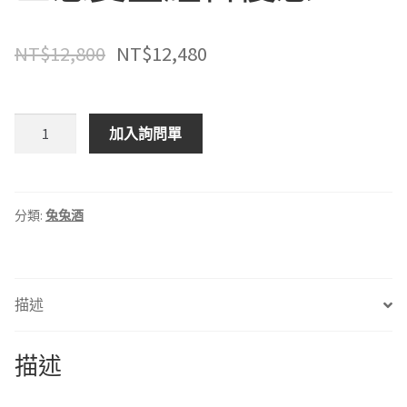
NT$
12,800
NT$
12,480
龐
加入詢問單
尼
維
爾
原
分類:
兔兔酒
酒
風
味
描述
桶
威
士
描述
忌
雙