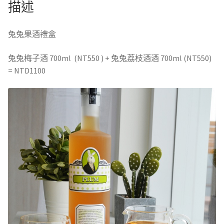
描述
子
酒
兔兔果酒禮盒
700ml
+
兔兔梅子酒 700ml (NT550 ) + 兔兔荔枝酒酒 700ml (NT550)
荔
= NTD1100
枝
酒
700ml)
數
量