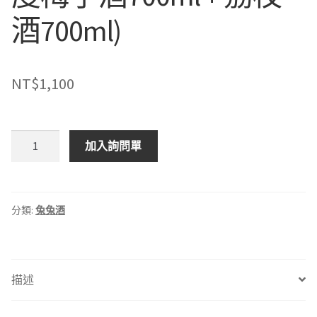
酒700ml)
NT$
1,100
兔
加入詢問單
兔
荔
枝
梅
分類:
兔兔酒
酒
禮
盒
描述
（20
度
梅