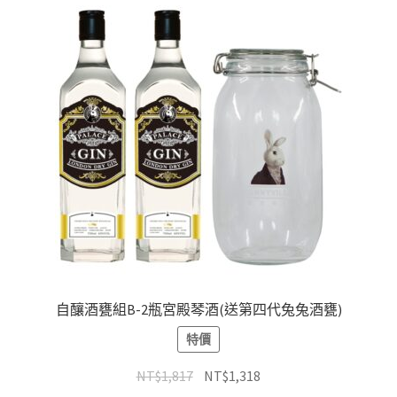
自釀酒甕組B-2瓶宮殿琴酒(送第四代兔兔酒甕)
特價
NT$
1,817
NT$
1,318