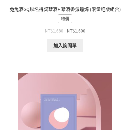
兔兔酒GQ聯名得獎琴酒+ 琴酒香氛蠟燭 (限量絕版組合)
特價
NT$
1,680
NT$
1,600
加入詢問單